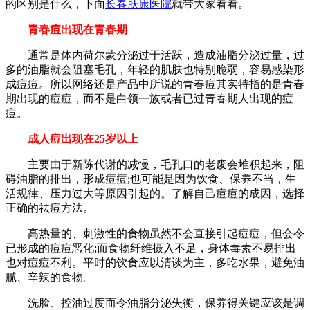
的区别是什么，下面
长春肤康医院
就带大家看看。
青春痘出现在青春期
通常是体内荷尔蒙分泌过于活跃，造成油脂分泌过量，过
多的油脂就会阻塞毛孔，年轻的肌肤也特别脆弱，容易感染形
成痘痘。所以网络还是产品中所说的青春痘其实特指的是青春
期出现的痘痘，而不是白领一族或者已过青春期人出现的痘
痘。
成人痘出现在25岁以上
主要由于新陈代谢的减慢，毛孔口的老废会堆积起来，阻
碍油脂的排出，形成痘痘;也可能是因为饮食、保养不当，生
活规律、压力过大等原因引起的。了解自己痘痘的成因，选择
正确的祛痘方法。
高热量的、刺激性的食物虽然不会直接引起痘痘，但会令
已形成的痘痘恶化;而食物纤维摄入不足，身体毒素不易排出
也对痘痘不利。平时的饮食应以清谈为主，多吃水果，避免油
腻、辛辣的食物。
洗脸、控油过度而令油脂分泌失衡，保养得关键应该是调