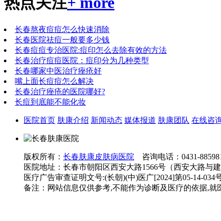
热点关注
+ more
长春熬夜痘痘怎么快速消除
长春医院祛痘一般要多少钱
长春痘痘专治医院:痘印怎么去除有效的方法
长春治疗痘痘医院：痘印分为几种类型
长春哪家中医治疗痤疮好
嘴上面长痘痘怎么解决
长春治疗痤疮的医院哪好?
长痘到底能不能化妆
医院首页
肤康介绍
新闻动态
媒体报道
肤康团队
在线咨
版权所有：
长春肤康皮肤病医院
咨询电话：0431-885981
医院地址：长春市朝阳区西安大路1566号（西安大路与
医疗广告审查证明文号:(长朝)(中)医广[2024]第05-14-034
备注：网站信息仅供参考,不能作为诊断及医疗的依据,