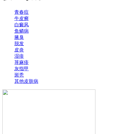
青春痘
牛皮癣
白癜风
鱼鳞病
腋臭
脱发
皮炎
湿疹
荨麻疹
灰指甲
斑秃
其他皮肤病