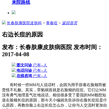
来院路线
长春肤康医院皮肤科
>
青春痘
>
返回首页
右边长痘的原因
发布：长春肤康皮肤病医院
发布时间：
2017-04-08
图文问诊
已有--人
电话问诊
已有--人
在线咨询
已有--人
有时候一些MM与人说话时，会因为用手捂着右脸颊而被
责怪不礼貌。其实，罪魁祸首就是右脸颊的痘痘。它们让MM
没有勇气地理直气壮地说话。相信很多受了委屈的MM都想知
道右脸颊长痘的原因，那今天小编就先告诉你右脸长痘痘是什
么原因，再教你脸上右边长痘怎么办，让你与人交流时更加自