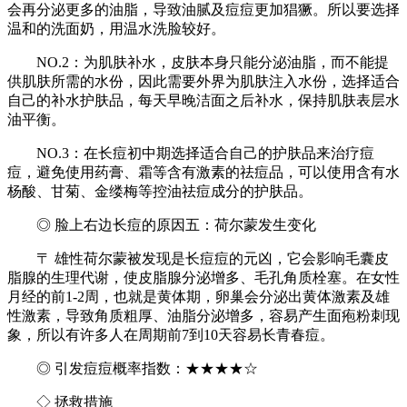
会再分泌更多的油脂，导致油腻及痘痘更加猖獗。所以要选择
温和的洗面奶，用温水洗脸较好。
NO.2：为肌肤补水，皮肤本身只能分泌油脂，而不能提
供肌肤所需的水份，因此需要外界为肌肤注入水份，选择适合
自己的补水护肤品，每天早晚洁面之后补水，保持肌肤表层水
油平衡。
NO.3：在长痘初中期选择适合自己的护肤品来治疗痘
痘，避免使用药膏、霜等含有激素的祛痘品，可以使用含有水
杨酸、甘菊、金缕梅等控油祛痘成分的护肤品。
◎ 脸上右边长痘的原因五：荷尔蒙发生变化
〒 雄性荷尔蒙被发现是长痘痘的元凶，它会影响毛囊皮
脂腺的生理代谢，使皮脂腺分泌增多、毛孔角质栓塞。在女性
月经的前1-2周，也就是黄体期，卵巢会分泌出黄体激素及雄
性激素，导致角质粗厚、油脂分泌增多，容易产生面疱粉刺现
象，所以有许多人在周期前7到10天容易长青春痘。
◎ 引发痘痘概率指数：★★★★☆
◇ 拯救措施