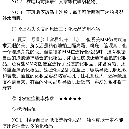
NO.2：在电脑前摆放仙人掌等抗辐射植物。
NO.3：下班后应该马上洗脸，每周可做两到三次的保湿
补水面膜。
◎ 脸上右边长痘的原因三：化妆品选用不当
〒 夏天，尽量脸上容易出汗、出油，但爱美MM仍喜欢追
求无暇的美。所以还是精心地拍上隔离霜、粉底、遮瑕膏，化
一个漂漂亮亮的妆。但是很多MM在选择化妆品时，没有根据
自己的肤质选择适合的化妆品，如油性皮肤还选择油腻的化妆
品。还有些MM贪图便宜选择了劣质的化妆品，如含有铅、汞
等重金属的化妆品。这些化妆品用在脸上，容易导致肌肤过敏
和衰老。油腻的化妆品容易堵塞毛孔，让毛孔粗大，还导致痘
痘不请自来。有毒的化妆品对导致肌肤敏感，容易过敏和提前
衰老。
◎ 引发痘痘概率指数：★★★★★
◇ 拯救措施
NO.1：根据自己的肤质选择化妆品，油性皮肤一定不能
使用含油量过多的化妆品