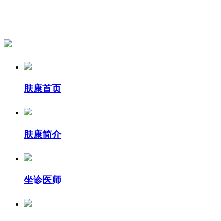
肤康首页
肤康简介
坐诊医师