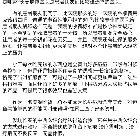
是哪家?长春肤康医院是患者朋友们比较佳选择的医院。
有的患者朋友们问了，此医院那么的好，医院的各项费用
应该很贵吧，普通的老百姓能承担的起吗?比较专业的医院给
患者朋友解释这个问题，我院的收费标准都是按照长春规定
的，不会胡乱的收取患者的一分钱，所以患者朋友完全放心，
让患者的每一分钱都花在刀刃上，并且，我院还有社保的服务
标准，让患者朋友得到更大的满足，绝对不会让患者陷入经济
上的压力。
小王每次吃完辣的东西总是会冒出好多痘痘，虽然有时候
会控制下，但是还是抵挡不住美食的诱惑!一长痘痘就挤掉。
挤完了当时舒服多了，可是过了一段时间却更加严重了，红肿
得很难看，而且还留下好多的疤痕。吓得我赶紧去买那些祛痘
的产品，可是用了很多效果也差强人意。
作为一名资深吃货，总不能因为长痘痘就舍弃美食。难道
鱼与熊掌真的不能同时兼得吗?在网上查了好多资料。
发现长春的中西医结合疗法很适合我，它采用中西医结合
的方式进行治疗，不会损伤皮肤和留下疤痕;治疗需时短，治
疗后无不良反应，无需休假。