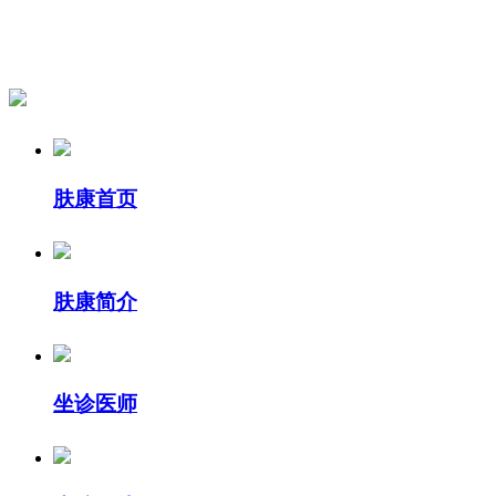
肤康首页
肤康简介
坐诊医师