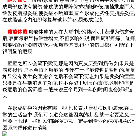
继发感染
:当痘痘形成后,患者经常下意识的用手去挤压,而造
成局部皮肤有损伤,使皮肤的屏障保护功能降低,细菌乘虚而入,
继发皮脂腺炎症,使炎症不断加重,直至形成化脓性皮脂腺炎症,
在皮脂营腔内组织修复与破坏并存,易形成疤痕.
瘢痕体质
:瘢痕体质的人在人群中比例极小,其表现为伤愈合
后,表面瘢痕呈持继性增大,不但影响外观,而且局部疼痛、红痒,
瘢痕收缩还影响功能运动.瘢痕体质,很小的伤口都有可能留下
很明显的疤痕.
痘痘之所以会留下瘢痕,那是因为真皮层受到损伤.如果只是
表皮损伤,是不会留下瘢痕的,即便有一些痕迹也是暂时的.痘痘
如果没有发生炎症,愈合之后不会留下痕迹;如果是发炎的痘痘,
只要是在早期消退了炎症,也不会留下明显的瘢痕,这种印痕是
炎症后的色素沉着,一般来说三个月到一年的时间也会渐渐退
去.
在形成痘疤的因素有哪一些上,长春肤康祛痘医师表示,在日
常的生活当中,我们可以避免这些因素的出现,就一定要避免,一
旦脸上出现一些难以消除的痘疤,一定要到专业的疤痕机构,让
医师来帮你进行消除.