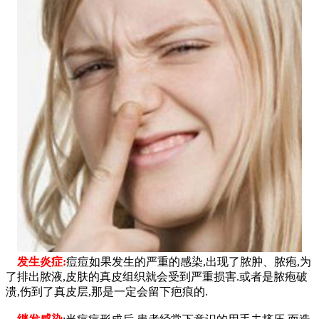
发生炎症:
痘痘如果发生的严重的感染,出现了脓肿、脓疱,为
了排出脓液,皮肤的真皮组织就会受到严重损害.或者是脓疱破
溃,伤到了真皮层,那是一定会留下疤痕的.