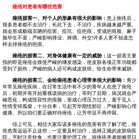
痤疮对患者有哪些危害
痤疮损害一、对个人的形象有很大的影响：
患上痤疮后，
很多患者都不去治疗，长此下去，不治疗，疾病越来越严重。
就会形成极端丑陋的痘斑、痘坑、痘疤痕，变成疤痕脸、麻子
脸毕生不退，严峻影响择业、择偶、外交!许多人更不知道怎
样去掉痤疮的疤痕。
痤疮的损害二、对身体健康有一定的威胁：
这一损害主要
指的即是痤疮会致使严峻的继发感染，使皮肤各项正常功能都
受到了损伤，严峻的病人还可构成皮肤癌。给生命带来威胁。
痤疮的损害三、会给痤疮患者心理带来很大的影响：
青少
年常见痤疮疾病，在日常生活中有不少的青年人在患了痤疮
后，初期并有开始重视该病的治疗，等到了后期，病况就会严
峻恶化，构成毁容性疤痕脸，形成心理压力过大，羞于见人，
性情变得孤僻，十分自卑，引起芳华期忧郁症，严峻影响心理
健康。所以咱们要正确对待痤疮，让芳华逗不再停留。
综上可见，相信大家应该多痤疮的危害有所了解了吧，痤
疮危害远远不止这些，一定要及时治疗，选择正规的皮肤病医
院，平时注意饮食，也要注重护理工作，祝痤疮患者能够早日