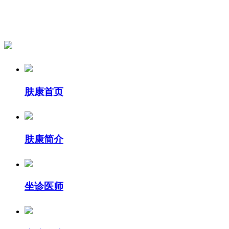
肤康首页
肤康简介
坐诊医师