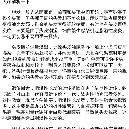
大家解析一下。
脱发一般先从两额角、前额和头顶中间开始，继而弥漫于
整个头顶，但头部四周的头发却不怎么掉。症状严重者脱发区
变得油光发亮，剩余的头发变得细软枯黄。有时伴有头皮瘙痒
炎症，主要是由于头皮潮湿，细菌繁生感染引起脂溢性皮炎。
一定要切忌不要用手去搔痒。
头皮脂肪过量溢出，导致头皮油腻潮湿，加上尘埃与皮屑
混杂，几天不洗头就很脏，并散发臭味，尤其在气温高时更是
如此;脱发的发展进程是越来越严重，开始时每天可见许多头
发落在枕巾和发梳上，到后来只要轻轻一拔就可以拔下一大
把，洗头时满脸盆都是脱发，浴室的出水口铺满厚厚一层的脱
发，如果你的头发有这些现象出现要及时到医院就诊。
遗传因素，脂溢性脱发的遗传基因在男子呈显性遗传，致
病因子可由上一代直接遗传给下一代，故男性脂秃患者多见。
雄性激素，现代医学证实，脂溢性脱发者，其雄性激素大都较
多，这主要是睾丸分泌的雄性激素进入血液循环后，积聚头皮
毛囊，毛囊能量代谢和蛋白质代谢障碍，导致使头发脱落。这
些原因都是造成脂溢性脱发的。
除以上的原因外还有，皮脂分泌过旺，长期的研究与观察