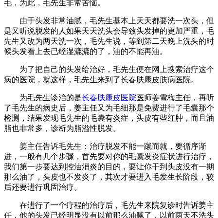
毛，为此，毛先生非常苦恼。
由于头发非常油腻，毛先生基本上天天都要洗一次头，但
是又听说脱发的人如果天天洗头会导致头发掉的更加严重，毛
先生又改为两天洗一次，毛先生说，等到第二天晚上洗头的时
候头发看上去已经湿漉漉的了，油的不能再油。
为了把自己的头发给治好，毛先生便在网上搜索治疗这个
病的医院，就这样，毛先生来到了长春肤康皮肤病医院。
为毛先生诊治的是
长春肤康皮医院
医师姜雪梅主任，再听
了毛先生的病史后，姜主任又为毛细那是免费进行了毛囊那个
检测，结果发现毛先生的毛囊有炎症，头皮有些红肿，而且油
脂也非常多，诊断为脂溢性脱发。
姜主任告诉毛先生：治疗脱发不能一蹴而就，要循序渐
进，一般有几个步骤，首先要对你的毛囊发炎症状进行治疗，
我们第一步要达到控油消炎的目的，要让你干到头皮没有一期
那么油了，头皮也不发炎了，其次才要进入毛发生长阶段，较
后还要进行巩固治疗。
在进行了一个疗程的治疗后，毛先生来院复诊时告诉姜主
任，他的头发已经明显没有以前那么油腻了，以前两天不洗头