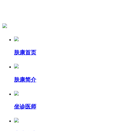
肤康首页
肤康简介
坐诊医师