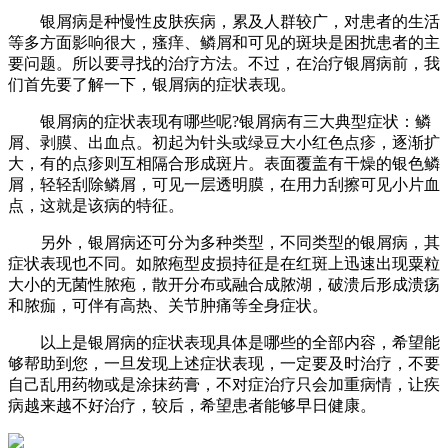
银屑病是种慢性皮肤疾病，累及人群较广，对患者的生活
等多方面影响很大，瘙痒、鳞屑和可见的斑块是困扰患者的主
要问题。所以要寻找的治疗方法。不过，在治疗银屑病前，我
们首先要了解一下，银屑病的症状表现。
银屑病的症状表现有哪些呢?银屑病有三大典型症状：鳞
屑、剥膜、出血点。初起为针头或绿豆大小红色点疹，逐渐扩
大，有的点疹则互相隔合形成斑片。表面覆盖有干燥的银色鳞
屑，轻轻刮除鳞屑，可见一层透明膜，在用力刮擦可见小片血
点，这就是该病的特征。
另外，银屑病还可分为多种类型，不同类型的银屑病，其
症状表现也不同。如脓疱型皮损持征是在红斑上迅速出现粟粒
大小的无菌性脓疱，散开分布或融合成脓湖，破溃后形成溃疡
和脓痂，可伴有高热、关节肿痛等全身症状。
以上是银屑病的症状表现具体是哪些的全部内容，希望能
够帮助到您，一旦发现上述症状表现，一定要及时治疗，不要
自己乱用药物或是涂抹药膏，不对症治疗只会加重病情，让疾
病越来越不好治疗，较后，希望患者能够早日健康。