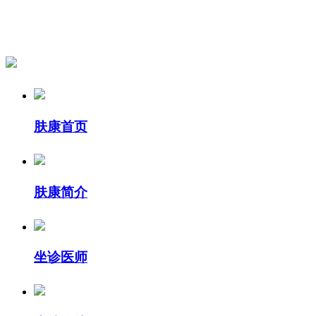
肤康首页
肤康简介
坐诊医师