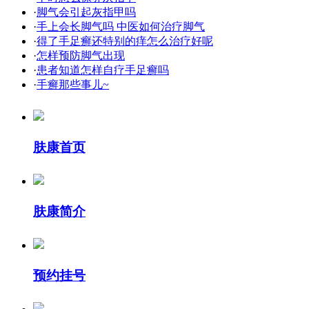
·
脚气会引起灰指甲吗
·
手上会长脚气吗 中医如何治疗脚气
·
得了手足癣还特别的痒怎么治疗好呢
·
怎样预防脚气出现
·
患者知道怎样自疗手足癣吗
·
手癣那些事儿~
肤康首页
肤康简介
预约挂号