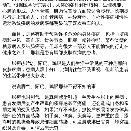
动”。根据医学研究表明，人体的各种解剖结构、生理机能、
心肺的形成、人体骨骼、肌肉位置等方面较适合步行。长期徒
步行走上班的人，心血管疾病、神经衰弱、血栓性疾病和慢性
运动系统疾病的发病率都明显低于喜欢乘车的人。
而且，走路有助于预防许多危险的身体疾病，包括心脏疾
病和中风、高血压、骨关节炎、肥胖、精神抑郁、某些类型的
糖尿病以及结肠癌等。但却有很大一部分人不能愉快的行走在
健康之路上，那就是患有脚部皮肤疾病的患者。
脚癣(脚气)、跖疣、鸡眼是人们生活中常见的三种足部的
皮肤疾病，患病人群十分广，病情往往不受重视，但却给患者
的生活带来很大影响。
说说脚气、跖疣、鸡眼那些不得不知的事
脚癣也叫脚气，是真菌感染引起一种发生在脚上的疾病，
患者发病后会产生严重的瘙痒感甚至疼痛，还会造成自身和亲
朋之间的交叉感染，如果治疗不积极，抓挠后极易引发身体其
他部位的真菌感染，如手癣、体癣、头癣等。更严重的是，搔
痒时的抓挠会导致局部细菌感染，可发展成淋巴管炎、蜂窝组
织炎及丹毒，可谓后患无穷。