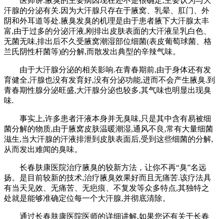
医师讲:腋臭的主要病因现在还不是很确定,主要认为与大
汗腺的分泌有关.因为大汗腺只存在于腋窝、乳晕、肛门、外
阴和外耳道等处.腋臭发臭的机理是由于患者腋下大汗腺太丰
富,由于过多的分泌汗液,刚排出皮肤表面的大汗液呈乳白色、
无菌无味,排出后不久受腋窝潮湿部位细菌(表皮葡萄球菌、格
兰氏阴性杆菌等)的分解,而散发出典型的辛辣气味。
由于大汗腺分泌的相关影响.在青春期前,由于身体还有发
育健全,汗腺也没有发育好,没有分泌功能,进而不会产生腋臭.到
青春期性腺分泌旺盛,大汗腺分泌也较多,其气味也明显出现臭
味.
事实上,许多患者汗液本身并无臭味,只是其中含有易被细
菌分解的物质,由于腋窝皮肤温暖潮湿,通风不良,常有大量细菌
滋生,当大汗腺的汗液排泄到皮肤表面后,受到这些细菌的分解,
从而发出难闻的臭味。
长春肤康医院治疗腋臭的较新方法，让你不再“臭”名远
扬。是目前较新的技术,治疗腋臭效果好而且无痛苦.该疗法具
有当天见效、无痛苦、无疤痕、不复发等众多特点,其独特之
处就是能够准确定位每一个大汗腺,并彻底清除。
通过长春肤康医院医师的详细讲解,如果您还有关于长春