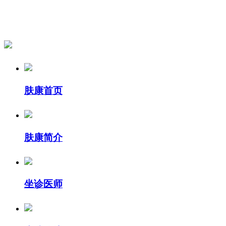
肤康首页
肤康简介
坐诊医师