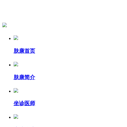
肤康首页
肤康简介
坐诊医师