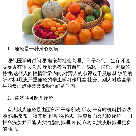
1、痤疮是一种身心疾病
现代医学研讨闪现,痤疮与社会意理、日子习气、生存环境
等要素有很大关系,痤疮患者常有自卑、易怒、抑郁、害臊等
特性,这些人的性情常常内向,对旁人的点评过于灵敏.比较近的
研讨标明,患严重痤疮的学生学习作用差,社会、别人对这些学
生的负面点评常常影响他们的学习.
2、常洗脸可防备痤疮
有人以为痤疮是由面部不干净所致,所以,一有时机就拼命洗
脸,结果常常适得其反.过度的擦拭、冲突反而会加剧痤疮,一同,
拼命洗脸并不能减少油脂的排泄,相反,它将刺激皮肤排泄更多
的油脂.