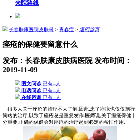
来院路线
长春肤康医院皮肤科
>
青春痘
>
返回首页
痤疮的保健要留意什么
发布：长春肤康皮肤病医院
发布时间：
2019-11-09
图文问诊
已有--人
电话问诊
已有--人
在线咨询
已有--人
很多人关于痤疮的治疗不太了解,因此,患了痤疮也仅仅施行
简略的治疗,以致于痤疮总是重复发作.医师说,关于痤疮保健十
分重要,正确的保健会对痤疮的治疗起到必定的帮忙作用.