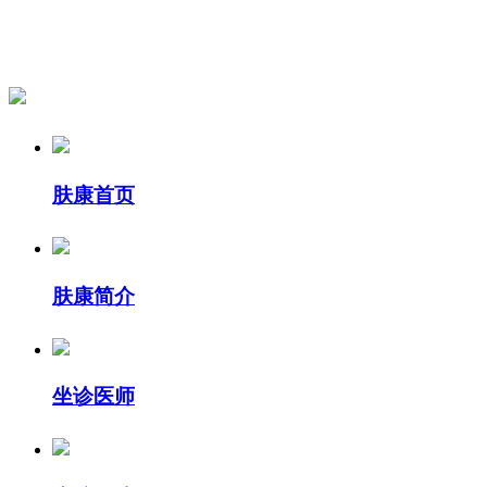
肤康首页
肤康简介
坐诊医师