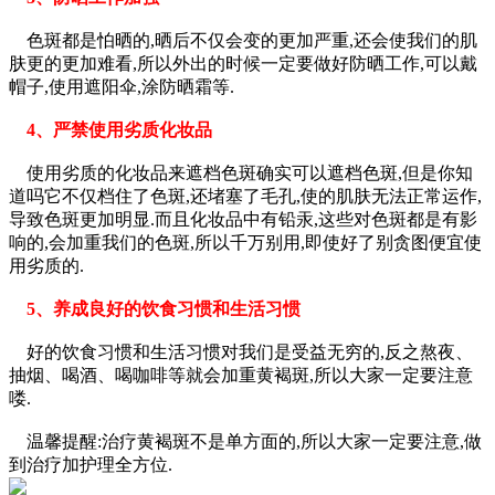
色斑都是怕晒的,晒后不仅会变的更加严重,还会使我们的肌
肤更的更加难看,所以外出的时候一定要做好防晒工作,可以戴
帽子,使用遮阳伞,涂防晒霜等.
4、严禁使用劣质化妆品
使用劣质的化妆品来遮档色斑确实可以遮档色斑,但是你知
道吗它不仅档住了色斑,还堵塞了毛孔,使的肌肤无法正常运作,
导致色斑更加明显.而且化妆品中有铅汞,这些对色斑都是有影
响的,会加重我们的色斑,所以千万别用,即使好了别贪图便宜使
用劣质的.
5、养成良好的饮食习惯和生活习惯
好的饮食习惯和生活习惯对我们是受益无穷的,反之熬夜、
抽烟、喝酒、喝咖啡等就会加重黄褐斑,所以大家一定要注意
喽.
温馨提醒:治疗黄褐斑不是单方面的,所以大家一定要注意,做
到治疗加护理全方位.