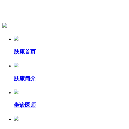
肤康首页
肤康简介
坐诊医师